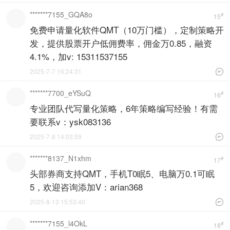
*******7155_GQA8o
#
15
免费申请量化软件QMT（10万门槛），定制策略开
发，提供股票开户低佣费率，佣金万0.85，融资
4.1%，加v: 15311537155
2025-7-7 16:24:31

*******7700_eYSuQ
#
16
专业团队代写量化策略，6年策略编写经验！有需
要联系v：ysk083136
2025-7-8 14:03:59

*******8137_N1xhm
#
17
头部券商支持QMT，手机T0眠5、电脑万0.1可眠
5，欢迎咨询添加V：arian368
2025-8-13 15:53:40

*******7155_l4OkL
#
18