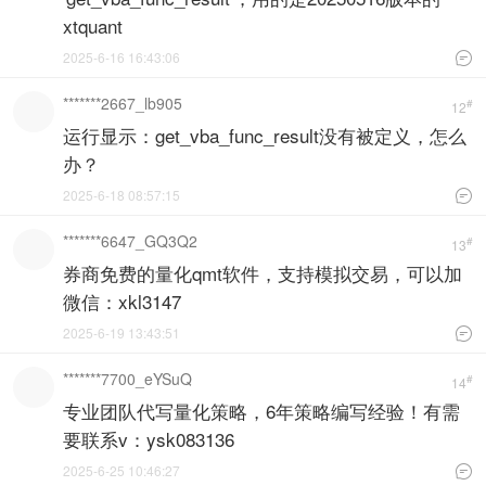
xtquant
2025-6-16 16:43:06

*******2667_lb905
#
12
运行显示：get_vba_func_result没有被定义，怎么
办？
2025-6-18 08:57:15

*******6647_GQ3Q2
#
13
券商免费的量化qmt软件，支持模拟交易，可以加
微信：xkl3147
2025-6-19 13:43:51

*******7700_eYSuQ
#
14
专业团队代写量化策略，6年策略编写经验！有需
要联系v：ysk083136
2025-6-25 10:46:27
