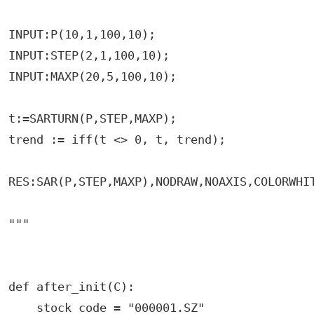
INPUT:P(10,1,100,10);

INPUT:STEP(2,1,100,10);

INPUT:MAXP(20,5,100,10);

t:=SARTURN(P,STEP,MAXP);

trend := iff(t <> 0, t, trend);

RES:SAR(P,STEP,MAXP),NODRAW,NOAXIS,COLORWHIT
"""

def after_init(C):

    stock_code = "000001.SZ"
