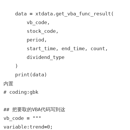
    data = xtdata.get_vba_func_result(

        vb_code,

        stock_code,

        period,

        start_time, end_time, count,

        dividend_type

    )

    print(data)
内置
# coding:gbk

## 把要取的VBA代码写到这

vb_code = """

variable:trend=0;
