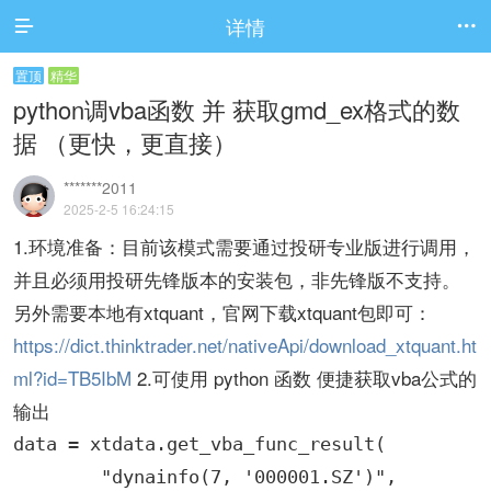
详情


置顶
精华
python调vba函数 并 获取gmd_ex格式的数
据 （更快，更直接）
*******2011
2025-2-5 16:24:15
1.环境准备：目前该模式需要通过投研专业版进行调用，
并且必须用投研先锋版本的安装包，非先锋版不支持。
另外需要本地有xtquant，官网下载xtquant包即可：
https://dict.thinktrader.net/nativeApi/download_xtquant.ht
ml?id=TB5IbM
2.可使用 python 函数 便捷获取vba公式的
输出
data = xtdata.get_vba_func_result(

        "dynainfo(7, '000001.SZ')",
