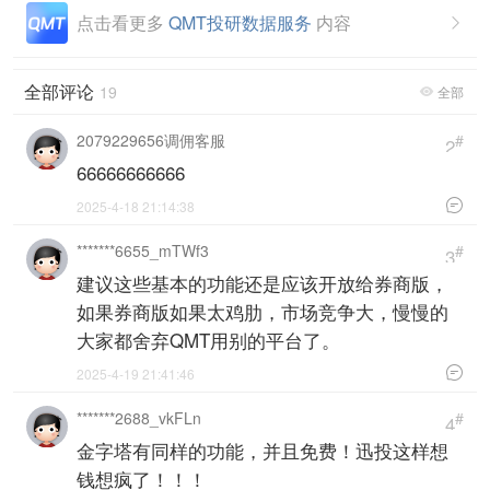
点击看更多
QMT投研数据服务
内容

全部评论
19
全部

2079229656调佣客服
#
2
66666666666

2025-4-18 21:14:38
*******6655_mTWf3
#
3
建议这些基本的功能还是应该开放给券商版，
如果券商版如果太鸡肋，市场竞争大，慢慢的
大家都舍弃QMT用别的平台了。

2025-4-19 21:41:46
*******2688_vkFLn
#
4
金字塔有同样的功能，并且免费！迅投这样想
钱想疯了！！！