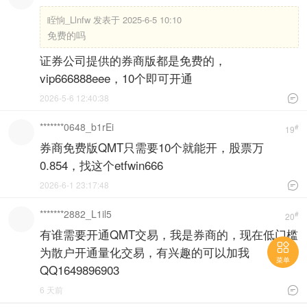
眰恦_Llnfw 发表于 2025-6-5 10:10
免费的吗
证券公司提供的券商版都是免费的，
vip666888eee，10个即可开通
2026-5-6 12:40:38

*******0648_b1rEi
#
19
券商免费版QMT只需要10个就能开，股票万
0.854，找这个etfwin666
2026-6-1 23:17:48

*******2882_L1il5
#
20
有谁需要开通QMT交易，我是券商的，现在低门槛

为散户开通量化交易，有兴趣的可以加我
菜单
QQ1649896903
6 天前
