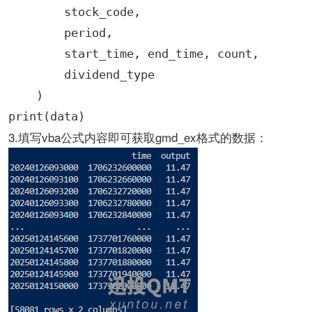
        stock_code,

        period,

        start_time, end_time, count,

        dividend_type

    )

print(data)
3.填写vba公式内容即可获取gmd_ex格式的数据：