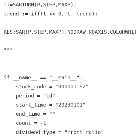
t:=SARTURN(P,STEP,MAXP);

trend := iff(t <> 0, t, trend);

RES:SAR(P,STEP,MAXP),NODRAW,NOAXIS,COLORWHIT
"""

if __name__ == "__main__":

    stock_code = "000001.SZ"

    period = "1d"

    start_time = "20230101"

    end_time = ""

    count = -1

    dividend_type = "front_ratio"
