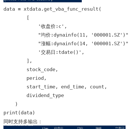
data = xtdata.get_vba_func_result(

        [

            '收盘价:c',

            "均价:dynainfo(11, '000001.SZ')",
            "涨幅:dynainfo(14, '000001.SZ')",
            '交易日:tdate()',

        ],

        stock_code,

        period,

        start_time, end_time, count,

        dividend_type

    )

print(data)
同时支持多输出：