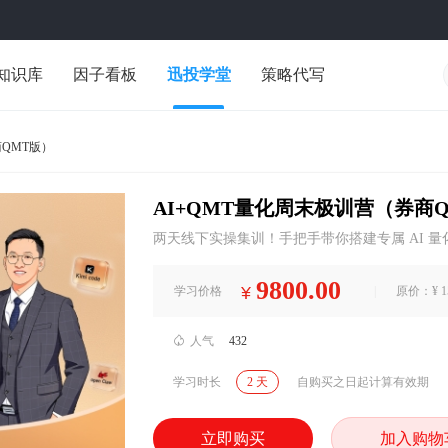
知识库
因子看板
迅投学堂
策略代写
商QMT版）
AI+QMT量化周末极训营（券商
两天线下实操集训！手把手带你搭建专属 AI 量化系统
项目。含 1 年券商 QMT 权限，限 15 人
9800.00
¥
学习价格
|
原价：¥ 15

人气
432
学习时长
2 天
自购买之日起计算有效期
立即购买
加入购物