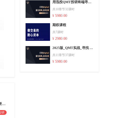
用迅投QMT投研终端寻找 Alpha_量化经典_边读边练系列
共10章节32课时
5980.00
¥
期权课程
共7课时
2980.00
¥
2025版_QMT实战_寻找 Alpha_量化经典_边读边练系列
共11章节37课时
5980.00
¥
AI+QMT量化周末极训营（投研专业版）
投研