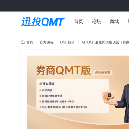
首页
论坛
商城
用户中心

首页
/
官方课程
/
QMT投研
/
AI+QMT量化周末极训营（券