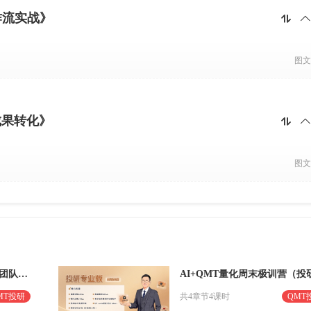
作流实战》


图文
成果转化》


图文
AI+QMT量化周末极训营（团队机构版）
MT投研
共4章节4课时
QMT