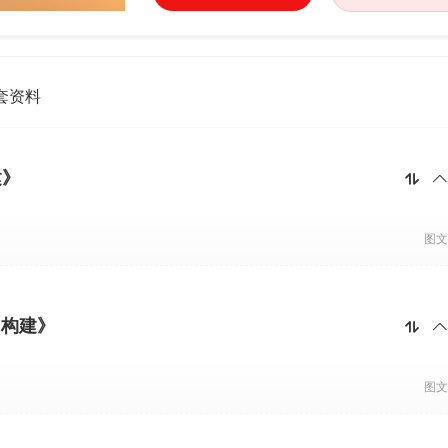
套资料
建》


图文
力构建》


图文