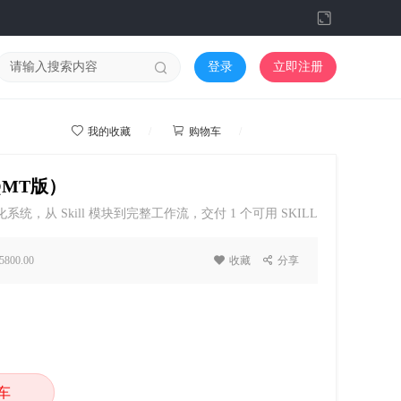
切
换
到
登录
立即注册
宽
版



我的收藏
/
购物车
/
我的学院
QMT版）
，从 Skill 模块到完整工作流，交付 1 个可用 SKILL
小班教学，适合想快速上手实操的个人用户。
800.00

收藏

分享
车