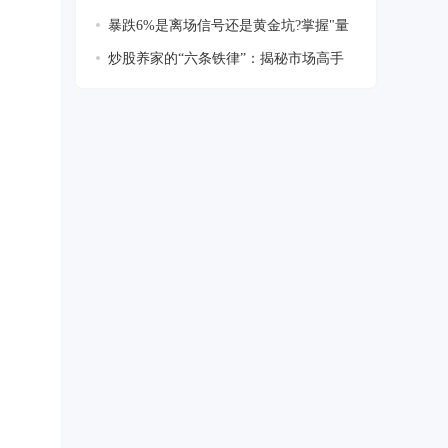
暴跌6%是离场信号还是黄金坑?掌握"量
柱透视
炒股养家的“六条铁律”：揭秘市场高手
的盈