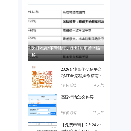
为什么说“不亏钱”比“赚大钱”更难？揭
秘
2026专业量化交易平台
QMT全流程操作指南：
#有问必答
84 人气
高级行情怎么购买
#有问必答
107 人气
【免费申请】7 * 24 小