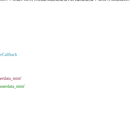
rCallback
ata_mini'
erdata_mini'