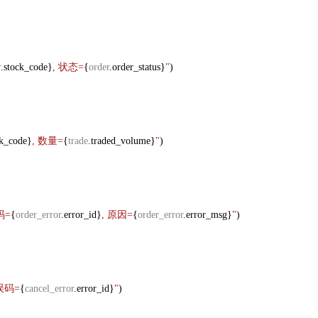
r
.stock_code}
, 状态=
{
order
.order_status}
"
)
ck_code}
, 数量=
{
trade
.traded_volume}
"
)
码=
{
order_error
.error_id}
, 原因=
{
order_error
.error_msg}
"
)
误码=
{
cancel_error
.error_id}
"
)