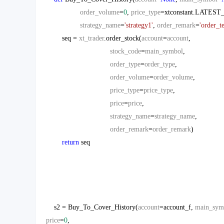
order_volume
=
0
,
price_type
=xtconstant.LATEST
strategy_name
=
'strategy1'
,
order_remark
=
'order_te
seq =
xt_trader
.order_stock(
account
=
account
,
stock_code
=
main_symbol
,
order_type
=
order_type
,
order_volume
=
order_volume
,
price_type
=
price_type
,
price
=
price
,
strategy_name
=
strategy_name
,
order_remark
=
order_remark
)
return
seq
s2 = Buy_To_Cover_History(
account
=account_f,
main_sym
price
=
0
,