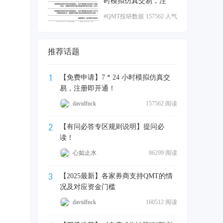
时模拟仿真交易，注
#QMT投研数据
157562 人气
服务
推荐话题
1
【免费申请】7 * 24 小时模拟仿真交
易，注册即开通！
davidfnck
157562 阅读
2
【有问必答专区规则说明】提问必
读！
心如止水
86299 阅读
3
【2025最新】各家券商支持QMT的情
况及对应资金门槛
davidfnck
160512 阅读