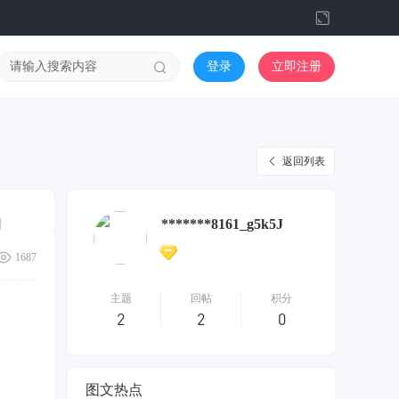
切
换
到
登录
立即注册
宽
版
返回列表
*******8161_g5k5J
1687
主题
回帖
积分
2
2
0
图文热点