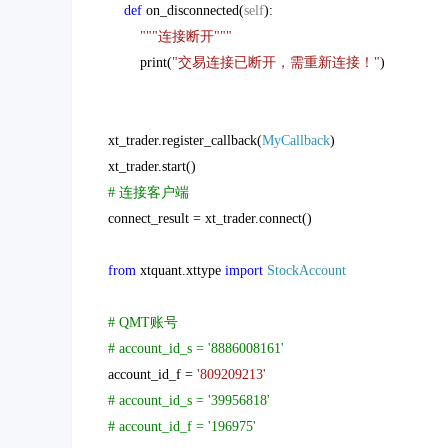
def
on_disconnected(
self
):
"""连接断开"""
print(
"交易连接已断开，需重新连接！"
)
xt_trader.register_callback(
MyCallback
)
xt_trader.start()
# 连接客户端
connect_result = xt_trader.connect()
from
xtquant.xttype
import
StockAccount
# QMT账号
# account_id_s = '8886008161'
account_id_f =
'809209213'
# account_id_s = '39956818'
# account_id_f = '196975'