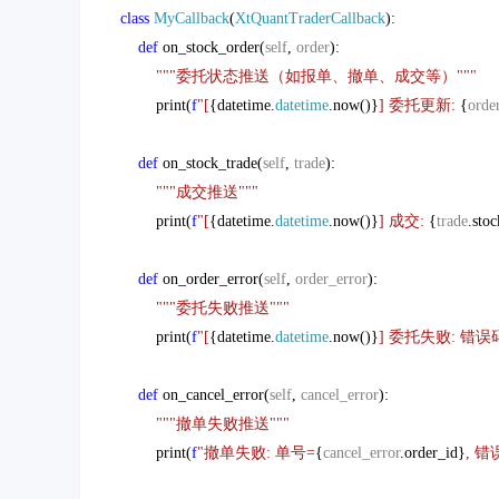
class
MyCallback
(
XtQuantTraderCallback
):
def
on_stock_order(
self
,
order
):
"""委托状态推送（如报单、撤单、成交等）"""
print(
f
"[
{datetime.
datetime
.now()}
] 委托更新:
{
orde
def
on_stock_trade(
self
,
trade
):
"""成交推送"""
print(
f
"[
{datetime.
datetime
.now()}
] 成交:
{
trade
.sto
def
on_order_error(
self
,
order_error
):
"""委托失败推送"""
print(
f
"[
{datetime.
datetime
.now()}
] 委托失败: 错误
def
on_cancel_error(
self
,
cancel_error
):
"""撤单失败推送"""
print(
f
"撤单失败: 单号=
{
cancel_error
.order_id}
, 错