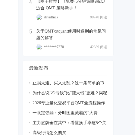
4
【圈子推荐】《免费·5分钟策略调试》
适合 QMT 策略新手！
davidfnck
99740 阅读
5
关于QMT/xtquant使用时遇到的常见问
题的解答
*******7370
42389 阅读
最新发布
止损太难、买入太乱？这一条简单的“3
号线
为什么说“不亏钱”比“赚大钱”更难？揭秘
2026专业量化交易平台QMT全流程操作
指南：
一眼定强弱：分时图里藏着的“大资
金”进场
主力底牌全在其中：看懂换手率这5个关
键数
高级行情怎么购买