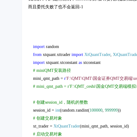
而且委托失败了也不会返回-1
import
random
from
xtquant.xttrader
import
XtQuantTrader
,
XtQuantTrade
import
xtquant.xtconstant
as
xtconstant
# miniQMT安装路径
mini_qmt_path =
r
'F:\QMT\QMT\国金证券QMT交易端\userd
# mini_qmt_path = r'F:\QMT_ceshi\国金QMT交易端模拟\us
# 创建session_id，随机的整数
session_id =
int
(random.randint(
100000
,
999999
))
# 创建交易对象
xt_trader =
XtQuantTrader
(mini_qmt_path, session_id)
# 启动交易对象