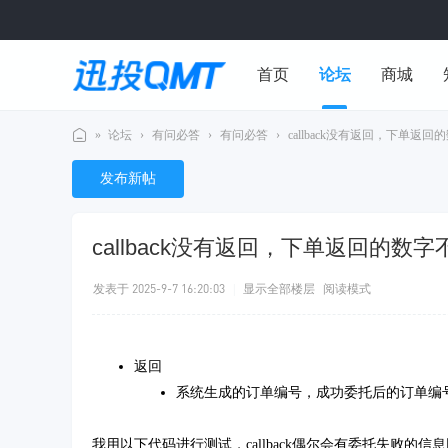
首页
论坛
商城
»
论坛
›
有问必答
›
有问必答
›
callback没有返回，下单返回
用户中心
迅
发布新帖
投
Q
callback没有返回，下单返回的
M
T
发表于 2025-9-7 16:20:03
|
显示全部楼层
阅读模式
社
区
返回
系统生成的订单编号，成功委托后的订单编号
我用以下代码进行测试，callback偶尔会有委托失败