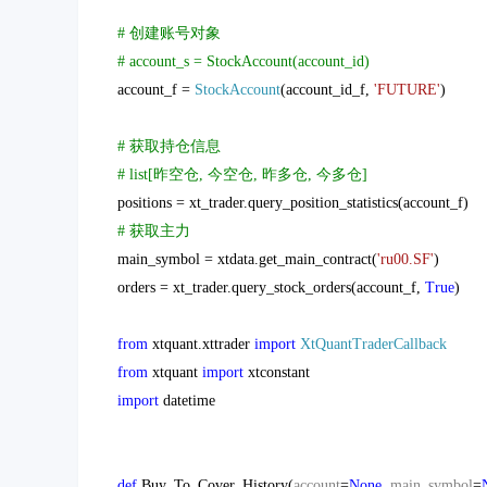
# 创建账号对象
# account_s = StockAccount(account_id)
account_f =
StockAccount
(account_id_f,
'FUTURE'
)
# 获取持仓信息
# list[昨空仓, 今空仓, 昨多仓, 今多仓]
positions = xt_trader.query_position_statistics(account_f)
# 获取主力
main_symbol = xtdata.get_main_contract(
'ru00.SF'
)
orders = xt_trader.query_stock_orders(account_f,
True
)
from
xtquant.xttrader
import
XtQuantTraderCallback
from
xtquant
import
xtconstant
import
datetime
def
Buy_To_Cover_History(
account
=
None
,
main_symbol
=