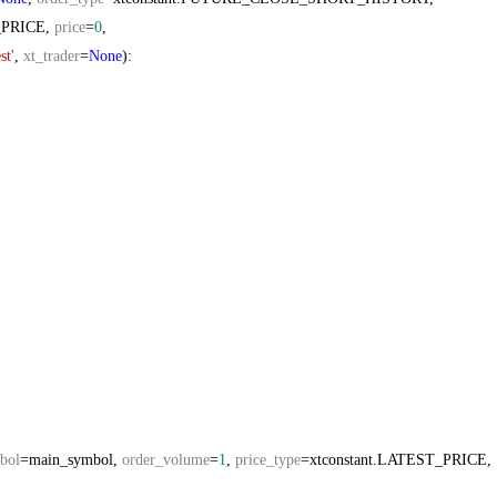
_PRICE,
price
=
0
,
st'
,
xt_trader
=
None
):
bol
=main_symbol,
order_volume
=
1
,
price_type
=xtconstant.LATEST_PRICE,