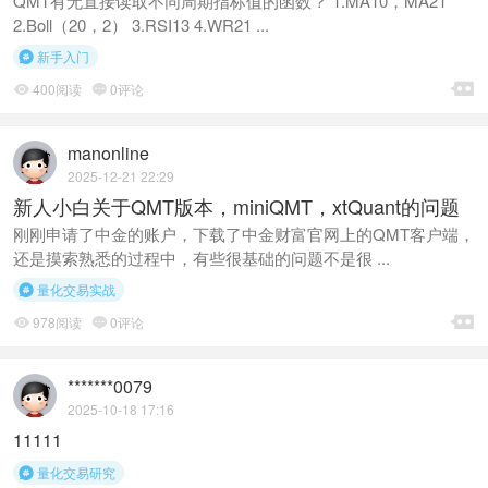
QMT有无直接读取不同周期指标值的函数？ 1.MA10，MA21
2.Boll（20，2） 3.RSI13 4.WR21 ...
新手入门


400阅读
0评论


manonline
2025-12-21 22:29
新人小白关于QMT版本，miniQMT，xtQuant的问题
刚刚申请了中金的账户，下载了中金财富官网上的QMT客户端，
还是摸索熟悉的过程中，有些很基础的问题不是很 ...
量化交易实战


978阅读
0评论


*******0079
2025-10-18 17:16
11111
量化交易研究
