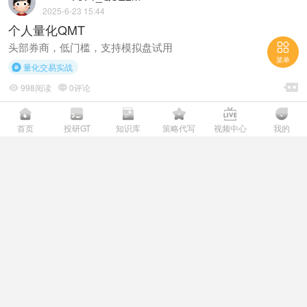
2025-6-23 15:44
个人量化QMT

头部券商，低门槛，支持模拟盘试用
菜单
量化交易实战


998阅读
0评论



*******6698_r2603
首页
投研GT
知识库
策略代写
视频中心
我的
2025-5-15 11:53
新手入门里有什么？请问有所有函数接口的说明文档
吗
请问有所有函数接口的说明文档吗
新手入门

3026阅读
1评论



玩量化找开户君
:
有的呀，迅投官方的QMT真的很好用，功能全、不
停机，大家可以尝试一下，我这儿有一些券商QMT可作为补充，在这
儿提供给大家： 佣金低：万0.86 功能全：带miniqmt、可云端运行
门槛低：较少的资金即可申请 选择多：券商多、可用量化工具多 联