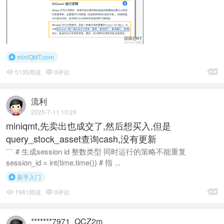
miniQMT.com


5135阅读
0评论


流利
2025-7-11 10:24
miniqmt,先卖出也成交了,然后想买入,但是
query_stock_asset查询cash,没有更新
``` # 生成session id 整数类型 同时运行的策略不能重复
session_id = int(time.time()) # 指 ...
新手入门


1981阅读
0评论


*******7971_QCZ2m