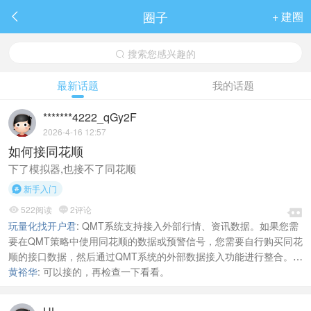
圈子
+ 建圈

搜索您感兴趣的

最新话题
我的话题
*******4222_qGy2F
2026-4-16 12:57
如何接同花顺
下了模拟器,也接不了同花顺
新手入门

522阅读
2评论



玩量化找开户君
:
QMT系统支持接入外部行情、资讯数据。如果您需
要在QMT策略中使用同花顺的数据或预警信号，您需要自行购买同花
顺的接口数据，然后通过QMT系统的外部数据接入功能进行整合。具
体的对接代码或实现方式需要您自行编写，可参考迅投知识库中关于
黄裕华
:
可以接的，再检查一下看看。
接入外部数据源的相关说明