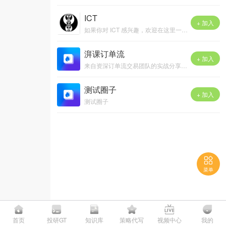
ICT
+ 加入
如果你对 ICT 感兴趣，欢迎在这里一起讨论。
湃课订单流
+ 加入
来自资深订单流交易团队的实战分享和思考。集案例（期货案例&amp;股票案例&amp;国际市场案例）、订单流策略、交易系统、订单流技术问题、订单流量化等，欢迎交易爱好者的交流讨论^^
测试圈子
+ 加入
测试圈子

菜单

首页
投研GT
知识库
策略代写
视频中心
我的