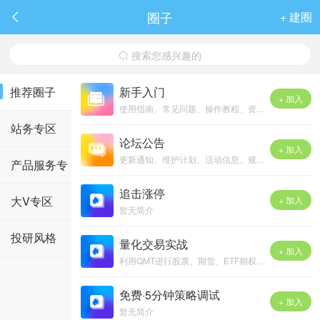
圈子
+ 建圈

搜索您感兴趣的

推荐圈子
新手入门
+ 加入
使用指南、常见问题、操作教程、资源链接
站务专区
论坛公告
+ 加入
更新通知、维护计划、活动信息、规则更新
产品服务专
追击涨停
区
大V专区
+ 加入
暂无简介
投研风格
量化交易实战
+ 加入
利用QMT进行股票、期货、ETF期权实战化交易兴趣小组
免费·5分钟策略调试
+ 加入
暂无简介