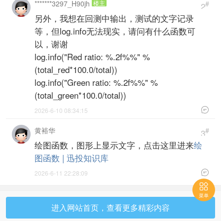
*******3297_H90jh
楼主
#
2
另外，我想在回测中输出，测试的文字记录
等，但log.info无法现实，请问有什么函数可
以，谢谢
log.info("Red ratio: %.2f%%" %
(total_red*100.0/total))
log.info("Green ratio: %.2f%%" %
(total_green*100.0/total))

2026-6-10 08:34:15
黄裕华
#
3
绘图函数，图形上显示文字，点击这里进来
绘
图函数 | 迅投知识库

2026-6-11 22:28:09

菜单
进入网站首页，查看更多精彩内容