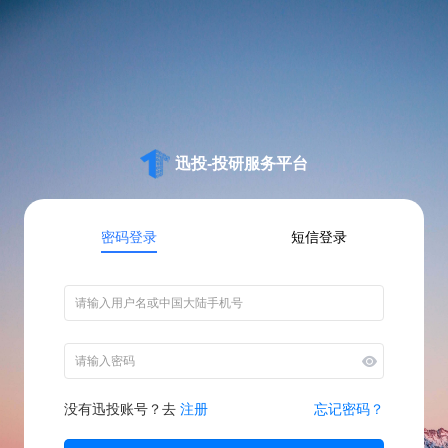
迅投-投研服务平台
密码登录
短信登录
请输入用户名或中国大陆手机号
请输入密码
没有迅投账号？去
注册
忘记密码？