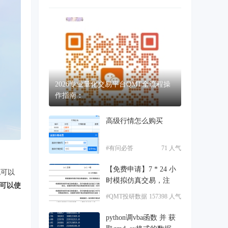
2026专业量化交易平台QMT全流程操
作指南：
高级行情怎么购买
#有问必答
71 人气
【免费申请】7 * 24 小
也可以
时模拟仿真交易，注
才可以使
#QMT投研数据
157398 人气
服务
python调vba函数 并 获