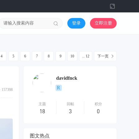
切
换
到
登录
立即注册
宽
版
4
5
6
7
8
9
10
... 12
下一页
davidfnck
157398
主题
回帖
积分
18
3
0
图文热点