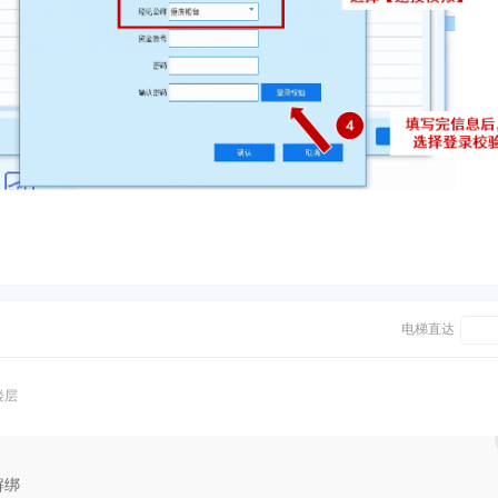
电梯直达
楼层
解绑