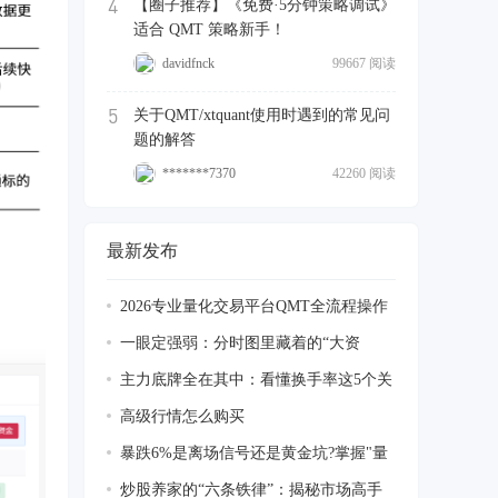
4
【圈子推荐】《免费·5分钟策略调试》
适合 QMT 策略新手！
davidfnck
99667 阅读
5
关于QMT/xtquant使用时遇到的常见问
题的解答
*******7370
42260 阅读
最新发布
2026专业量化交易平台QMT全流程操作
指南：
一眼定强弱：分时图里藏着的“大资
金”进场
主力底牌全在其中：看懂换手率这5个关
键数
高级行情怎么购买
暴跌6%是离场信号还是黄金坑?掌握"量
柱透视
炒股养家的“六条铁律”：揭秘市场高手