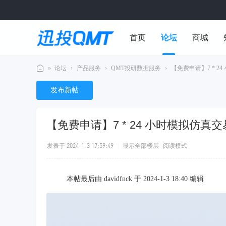
首页
论坛
商城
»
论坛
›
产品服务
›
QMT投研数据服务
›
【免费申请】7 * 2
用户中心
迅
发布新帖
投
Q
【免费申请】7 * 24 小时模拟仿
M
T
发表于 2024-1-3 17:59:49
|
显示全部楼层
阅读模式
社
区
本帖最后由 davidfnck 于 2024-1-3 18:40 编辑