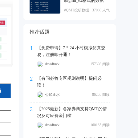
取gmd_ex格式的数据
#QMT投研数据
37030 人气
服务
推荐话题
1
【免费申请】7 * 24 小时模拟仿真交
易，注册即开通！
davidfnck
157398 阅读
2
【有问必答专区规则说明】提问必
读！
心如止水
86205 阅读
3
【2025最新】各家券商支持QMT的情
况及对应资金门槛
davidfnck
160165 阅读