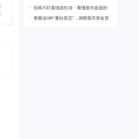
的盈
别再只盯着涨跌红绿：看懂股市盘面的
5 个
掌握这6种“量柱形态”，洞察股市资金背
后