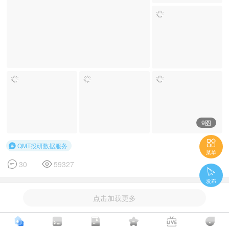
9图

QMT投研数据服务

菜单


30
59327

发布
点击加载更多
