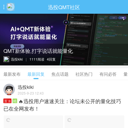
迅投QMT社区

QMT新体验,打字说话就能量化
迅投kiki
|
1111阅读 4回复
最新发布
最新回复
焦点话题
社区热门
有问必答
量
迅投kiki
2025-9-23 12:43
🔥迅投用户速速关注：论坛未公开的量化技巧
置顶
精
已在全网发布！