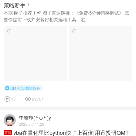
策略新手！
本期 圈子推荐！📢 圈子直达链接：《免费·5分钟策略调试》 需
要你提前下载并安装好相关远程工具，在 ...
QMT投研数据服务



47
99781
李雅静( •̀ ω •́ )y
2025-5-7 11:29
vba在量化里比python快了上百倍|用迅投研QMT
置顶