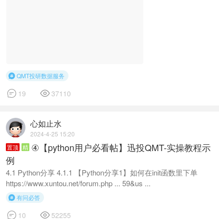
QMT投研数据服务



19
37110
心如止水
2024-4-25 15:20
④【python用户必看帖】迅投QMT-实操教程示
置顶
精
例
4.1 Python分享 4.1.1 【Python分享1】如何在init函数里下单
https://www.xuntou.net/forum.php ... 59&us ...
有问必答



10
52255