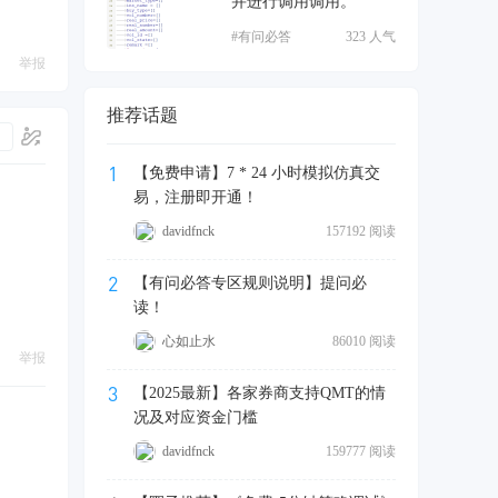
并进行调用调用。
#有问必答
323 人气
举报
推荐话题
1
【免费申请】7 * 24 小时模拟仿真交
易，注册即开通！
davidfnck
157192 阅读
2
【有问必答专区规则说明】提问必
读！
心如止水
86010 阅读
举报
3
【2025最新】各家券商支持QMT的情
况及对应资金门槛
davidfnck
159777 阅读