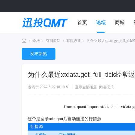
首页
论坛
商城
»
论坛
›
有问必答
›
有问必答
›
为什么最近xtdata.get_full_
用户中心
迅
发布新帖
投
Q
为什么最近xtdata.get_full_t
M
T
发表于 2026-5-22 10:13:51
|
显示全部楼层
阅读模式
社
区
from xtquant import xtdata data=xtdata.ge
这个是登录miniqmt后自动连接的行情源