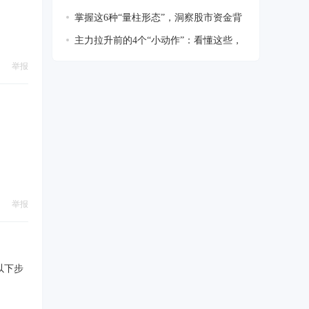
5 个
掌握这6种“量柱形态”，洞察股市资金背
后
主力拉升前的4个“小动作”：看懂这些，
少
举报
举报
按以下步