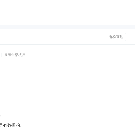
电梯直达
|
显示全部楼层
层
该是有数据的。