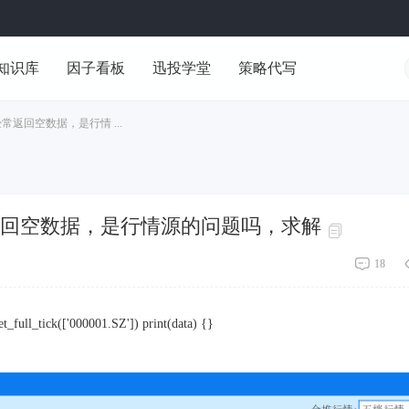
知识库
因子看板
迅投学堂
策略代写
tick经常返回空数据，是行情 ...
ick经常返回空数据，是行情源的问题吗，求解
18
t_full_tick(['000001.SZ']) print(data) {}