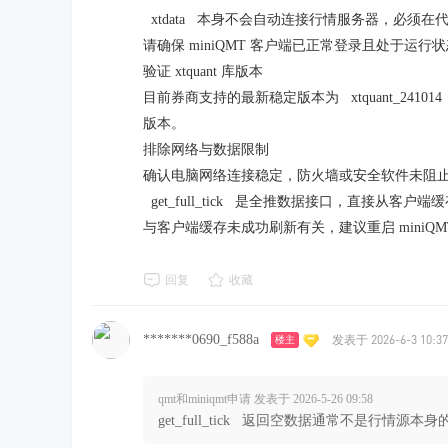
xtdata 本身不会自动连接行情服务器，必须在代码中先
请确保 miniQMT 客户端已正常登录且处于运
验证 xtquant 库版本
目前券商支持的最新稳定版本为 xtquant_2
版本。
排除网络与数据限制
确认电脑网络连接稳定，防火墙或安全软件未阻止 
get_full_tick 是全推数据接口，直接从
与客户端缓存未成功刷新有关，建议重启 miniQM
回复
收藏
*******0690_f588a
发表于 2026-6-3 10:37
楼主
qmt和miniqmt申请 发表于 2026-5-26 09:58
get_full_tick 返回空数据通常不是行情源本身的