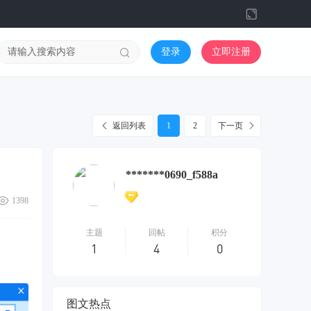
切
换
到
登录
立即注册
宽
版
返回列表
1
2
下一页
*******0690_f588a
1398
主题
回帖
积分
1
4
0
图文热点