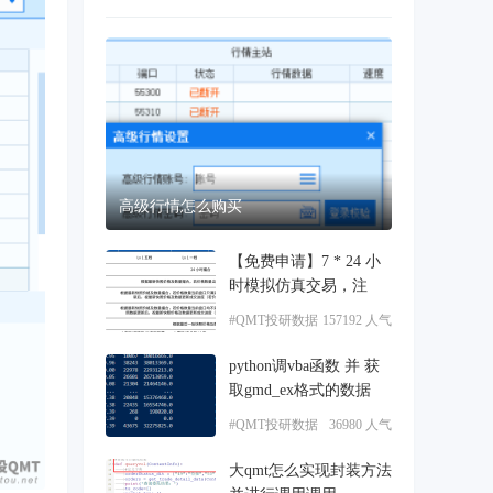
高级行情怎么购买
【免费申请】7 * 24 小
时模拟仿真交易，注
#QMT投研数据
157192 人气
服务
python调vba函数 并 获
取gmd_ex格式的数据
#QMT投研数据
36980 人气
服务
大qmt怎么实现封装方法