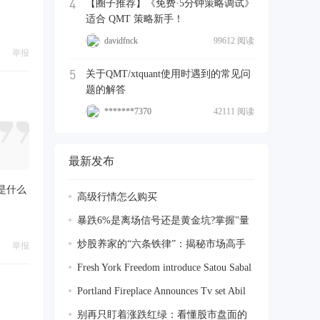
4
【圈子推荐】《免费·5分钟策略调试》
适合 QMT 策略新手！
davidfnck
99612 阅读
举报
5
关于QMT/xtquant使用时遇到的常见问
题的解答
*******7370
42111 阅读
最新发布
道是什么
高级行情怎么购买
暴跌6%是离场信号还是黄金坑?掌握"量
柱透视
炒股养家的“六条铁律”：揭秘市场高手
举报
的盈
Fresh York Freedom introduce Satou Sabal
Portland Fireplace Announces Tv set Abil
别再只盯着涨跌红绿：看懂股市盘面的