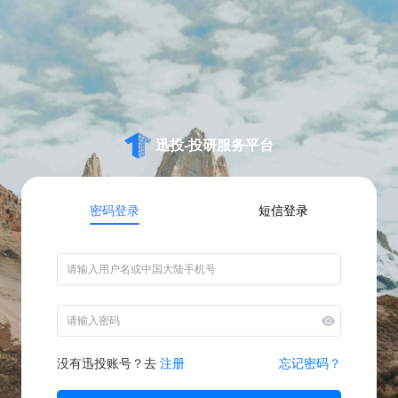
迅投-投研服务平台
密码登录
短信登录
请输入用户名或中国大陆手机号
请输入密码
没有迅投账号？去
注册
忘记密码？