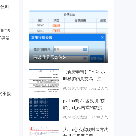
里仅剩
鱼
”
送
无保留
高级行情怎么购买
【免费申请】7 * 24 小
时模拟仿真交易，注
#QMT投研数据
157212 人气
的承接
服务
python调vba函数 并 获
取gmd_ex格式的数据
#QMT投研数据
36990 人气
服务
大qmt怎么实现封装方法