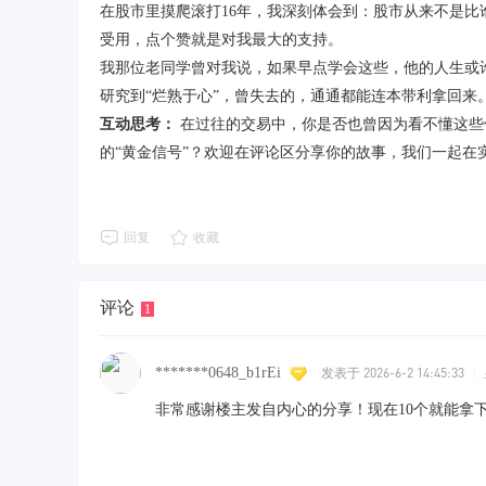
在股市里摸爬滚打
16
年，我深刻体会到：股市从来不是比
受用，点个赞就是对我最大的支持。
我那位老同学曾对我说，如果早点学会这些，他的人生或
研究到
“
烂熟于心
”
，曾失去的，通通都能连本带利拿回来
互动思考：
在过往的交易中，你是否也曾因为看不懂这些
的
“
黄金信号
”
？欢迎在评论区分享你的故事，我们一起在
回复
收藏
评论
1
*******0648_b1rEi
发表于 2026-6-2 14:45:33
|
非常感谢楼主发自内心的分享！现在10个就能拿下免费的q