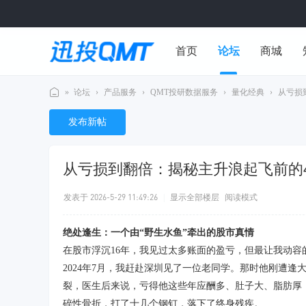
首页
论坛
商城
»
论坛
›
产品服务
›
QMT投研数据服务
›
量化经典
›
从亏损到
用户中心
迅
发布新帖
投
Q
从亏损到翻倍：揭秘主升浪起飞前的4
M
T
发表于 2026-5-29 11:49:26
|
显示全部楼层
阅读模式
社
区
绝处逢生：一个由
“
野生水鱼
”
牵出的股市真情
在股市浮沉
16
年，我见过太多账面的盈亏，但最让我动容
2024
年
7
月，我赶赴深圳见了一位老同学。那时他刚遭逢
裂，医生后来说，亏得他这些年应酬多、肚子大、脂肪厚
碎性骨折，打了十几个钢钉，落下了终身残疾。