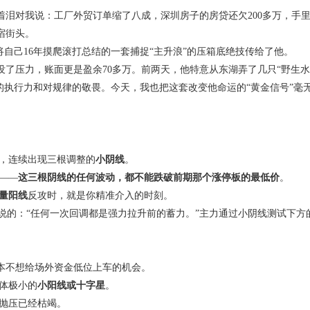
着泪对我说：工厂外贸订单缩了八成，深圳房子的房贷还欠
200
多万，手
宿街头。
将自己
16
年摸爬滚打总结的一套捕捉
“
主升浪
”
的压箱底绝技传给了他。
没了压力，账面更是盈余
70
多万。前两天，他特意从东湖弄了几只
“
野生水
的执行力和对规律的敬畏。今天，我也把这套改变他命运的
“
黄金信号
”
毫
，连续出现三根调整的
小阴线
。
——
这三根阴线的任何波动，都不能跌破前期那个涨停板的最低价
。
量阳线
反攻时，就是你精准介入的时刻。
说的：
“
任何一次回调都是强力拉升前的蓄力。
”
主力通过小阴线测试下方
本不想给场外资金低位上车的机会。
体极小的
小阳线或十字星
。
抛压已经枯竭。