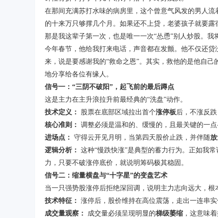
在那间充满苏打水味的病房里，这个曾意气风发的男人流
的十来万只够撑几个月。如果还不上贷，老婆孩子就要露
那是我这辈子第一次，也是唯一一次
“
怂恿
”
别人炒股。我
今年春节，他给我打来电话，声音都在发颤。他不仅还贷
来，说是要感谢我的
“
救命之恩
”
。其实，救他的是他自己
地分享给各位有缘人。
信号一：
“
三阴不破阳
”
，起飞前的最后蹲点
这是主力在主升浪拉升前最经典的
“
洗盘
”
动作。
技术定义：
股票在底部区域拉出首个
涨停板
后，不涨反跌
核心准则：
调整必须是温和的、缓慢的，且最关键的一点
进场点：
守得云开见月明，当第四天股价止跌，并伴随
放
逻辑分析：
这种
“
慢跌快涨
”
是典型的蓄力行为。正如我常
力，只要不破涨停底价，就说明筹码极其稳固。
信号二：缩量横盘与
“
十字星
”
的变盘艺术
当一只强势股涨停后拒绝深回调，说明主力志向远大，根
技术特征：
涨停后，股价维持在高位震荡，走出一连串实
成交量观察：
成交量必须呈现明显的
梯级萎缩
，这意味着