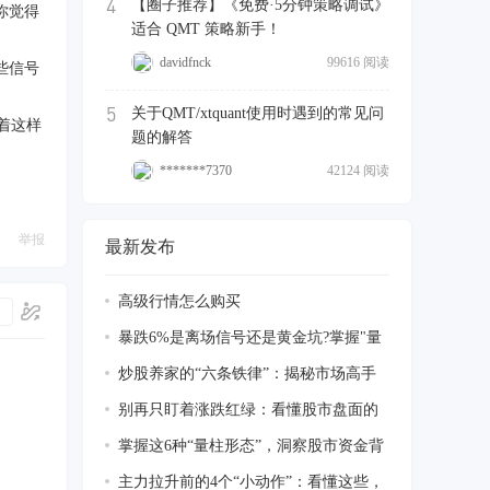
4
【圈子推荐】《免费·5分钟策略调试》
你觉得
适合 QMT 策略新手！
davidfnck
99616 阅读
些信号
5
关于QMT/xtquant使用时遇到的常见问
着这样
题的解答
*******7370
42124 阅读
举报
最新发布
高级行情怎么购买
暴跌6%是离场信号还是黄金坑?掌握"量
柱透视
炒股养家的“六条铁律”：揭秘市场高手
的盈
别再只盯着涨跌红绿：看懂股市盘面的
5 个
掌握这6种“量柱形态”，洞察股市资金背
后
主力拉升前的4个“小动作”：看懂这些，