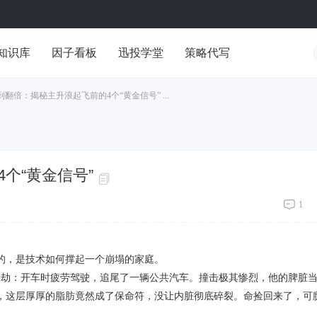
知识库
因子看板
迅投学堂
策略代写
翻倍：揭秘主升浪起飞前的4个“黄金信号” ...
个“黄金信号”
1
的，是技术如何撑起一个崩塌的家庭。
大劫：开车时疲劳驾驶，追尾了一辆公共汽车。撞击极其惨烈，他的脾脏
，这层厚厚的脂肪竟然成了保命符，没让内脏彻底碎裂。命捡回来了，可