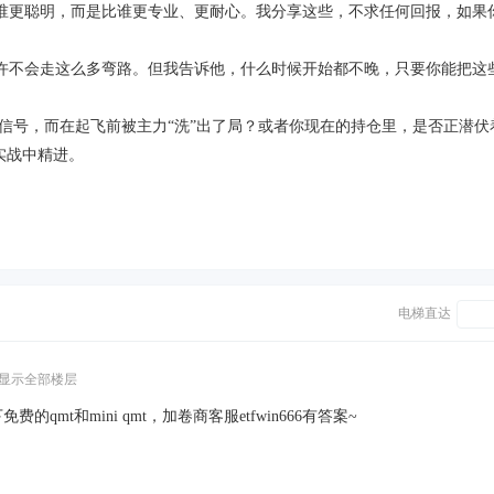
谁更聪明，而是比谁更专业、更耐心。我分享这些，不求任何回报，如果
许不会走这么多弯路。但我告诉他，什么时候开始都不晚，只要你能把这
。
信号，而在起飞前被主力
“
洗
”
出了局？或者你现在的持仓里，是否正潜伏
实战中精进。
电梯直达
显示全部楼层
mt和mini qmt，加卷商客服etfwin666有答案~