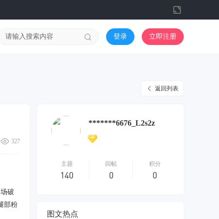
切
换
到
登录
立即注册
宽
版
返回列表
*******6676_L2s2z
327
主题
回帖
积分
140
0
0
当场破
腿部粉
图文热点