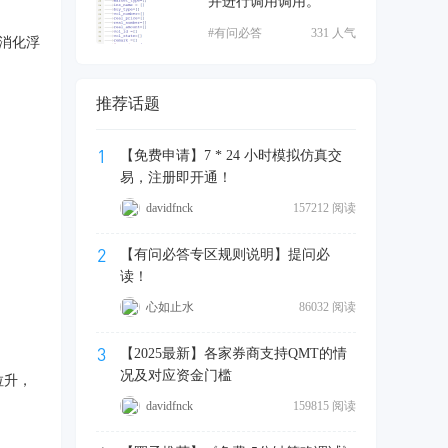
并进行调用调用。
#有问必答
331 人气
消化浮
推荐话题
1
【免费申请】7 * 24 小时模拟仿真交
易，注册即开通！
davidfnck
157212 阅读
2
【有问必答专区规则说明】提问必
读！
心如止水
86032 阅读
3
【2025最新】各家券商支持QMT的情
况及对应资金门槛
拉升，
davidfnck
159815 阅读