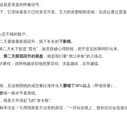
这就是变盘的终极信号。
下，它意味着卖方已经卖无可卖。主力的意图昭然若揭：在高位通过震荡
心态不稳的散户。
二天紧接着探底回升，留下长长的
下影线
。
第二天长下影是“震仓”，故意跌破心理防线，把不坚定的筹码吓出来。
。
第二天探底回升的尾盘
，就是我们要“虎口夺食”的入场点。
折磨你，说明他越迫切地想要启动。洗盘越凶，后市越猛。
线，且这根阴线的成交量比涨停当天
萎缩了
50%
以上
（即缩倍量）。
价
画一根水平基准线。
，就是主升浪起飞的“发令枪”。
根本没走！引用我那套方法里的原话：
“
一旦站在线上，股价往往会迅速