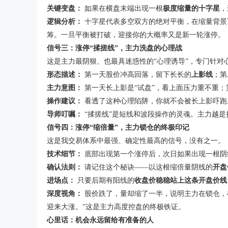
关键变盘：
如果在横盘末端出现一根
极度缩量的十字星
，
逻辑分析：
十字星代表多空双方的绝对平衡，在缩量背景
筹。一旦平衡被打破，迎接你的大概率又是新一轮涨停。
信号三：涨停
“
揉搓线
”
，主力洗盘的心理战
这是主力最阴狠、也最具迷惑性的
“
心理诱导
”
，专门针对
形态描述：
第一天股价冲高回落，留下长长的
上影线
；第
主力意图：
第一天长上影是“试盘”，看上面压力重不重；
操作建议：
看透了这种心理陷阱，你就不会被长上影吓跑
导师叮嘱：
“
揉搓线
”
是短线和波段操作的灵魂。主力越是
信号四：涨停
“
缩倍量
”
，主力锁仓的终极印记
这是我交易体系中最强、确定性最高的信号，没有之一。
技术细节：
底部出现第一个涨停后，次日如果出现一根阴
确认法则：
请记住这个秘诀——以这根缩倍量阴线的
开盘
进场点：
只要后期有阳线的
收盘价稳稳站上这条开盘价线
深度视角：
股价跌了，量却缩了一半，说明主力在锁仓，
迎来大涨。
”
这是主力高度控盘的终极铁证。
心里话：机会永远留给有准备的人