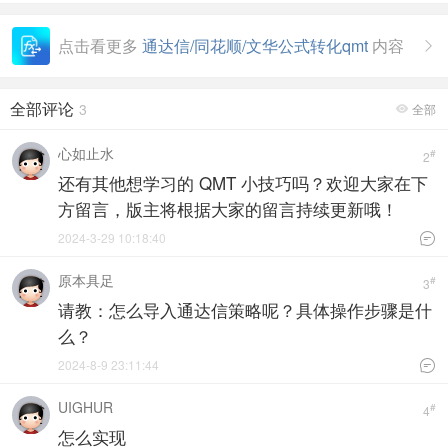
点击看更多
通达信/同花顺/文华公式转化qmt
内容

全部评论
3
全部

心如止水
#
2
还有其他想学习的 QMT 小技巧吗？欢迎大家在下
方留言，版主将根据大家的留言持续更新哦！
2024-3-29 10:18:40

原本具足
#
3
请教：怎么导入通达信策略呢？具体操作步骤是什
么？
2024-8-9 23:11:44

UIGHUR
#
4
怎么实现